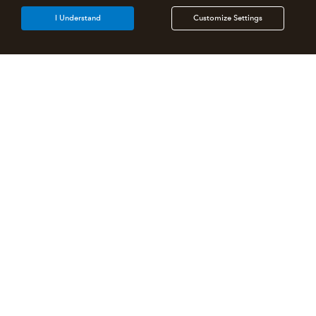
I Understand
Customize Settings
Products
Features
Resources
Partners
Select a Country