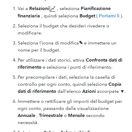
Vai a
Relazioni
, seleziona
Pianificazione
finanziaria
, quindi seleziona
Budget
(
Portami lì
).
Seleziona il budget che desideri rivedere o
modificare.
Seleziona l'icona di modifica
✎
e immettere un
nome per il budget.
Per utilizzare i dati storici, attiva
Confronta dati di
riferimento
e seleziona i punti di riferimento.
Per precompilare i dati, seleziona la casella di
controllo per ogni conto, quindi seleziona
Copia
dati di riferimento
dall'elenco
Azioni
accorpate ▼.
Immettere o rettificare gli importi del budget per
ogni conto, passando dalla visualizzazione
Annuale
,
Trimestrale
o
Mensile
secondo
necessità.