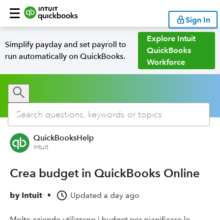
Sign In
Explore Intuit
Simplify payday and set payroll to
QuickBooks
run automatically on QuickBooks.
Workforce
QuickBooksHelp
Intuit
Crea budget in QuickBooks Online
by
Intuit
•
Updated
a day ago
Molte aziende utilizzano i budget per pianificare le