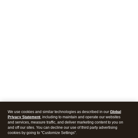
We use cookies and similar technologies as described in our
Global
Privacy Statement
, including to maintain and operate our websites
and services, measure traffic, and deliver marketing content to you on
and off our sites. You can decline our use of third party advertising
cookies by going to "Customize Settings".