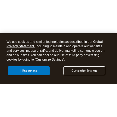
We use cookies and similar technologies as described in our
Global
Privacy Statement
, including to maintain and operate our websites
and services, measure traffic, and deliver marketing content to you on
and off our sites. You can decline our use of third party advertising
cookies by going to "Customize Settings".
I Understand
Customize Settings
Products