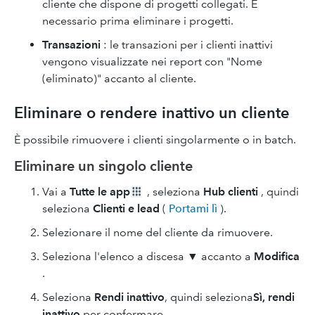
cliente che dispone di progetti collegati. È
necessario prima eliminare i progetti.
Transazioni
: le transazioni per i clienti inattivi
vengono visualizzate nei report con "Nome
(eliminato)" accanto al cliente.
Eliminare o rendere inattivo un cliente
È possibile rimuovere i clienti singolarmente o in batch.
Eliminare un singolo cliente
Vai a
Tutte le app
, seleziona
Hub clienti
, quindi
seleziona
Clienti e lead
(
Portami lì
).
Selezionare il nome del cliente da rimuovere.
Seleziona l'elenco a discesa ▼ accanto a
Modifica
.
Seleziona
Rendi inattivo
, quindi seleziona
Sì, rendi
inattivo
per confermare.