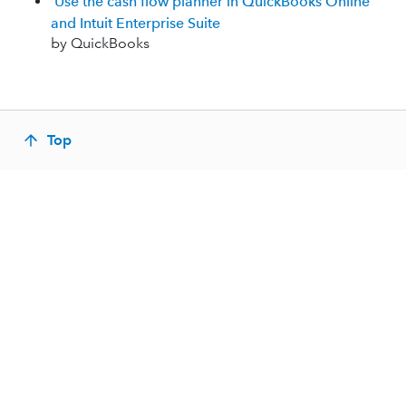
Use the cash flow planner in QuickBooks Online
and Intuit Enterprise Suite
by QuickBooks
Top