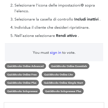
Selezionare l'icona delle impostazioni⚙ sopra
l'elenco.
Selezionare la casella di controllo
Includi inattivi
.
Individua il cliente che desideri ripristinare.
Nell'azione
selezionare
Rendi attivo
.
You must
sign in
to vote.
QuickBooks Online Advanced
QuickBooks Online Essentials
QuickBooks Online Free
QuickBooks Online Lite
QuickBooks Online Plus
QuickBooks Online Simple Start
QuickBooks Solopreneur
QuickBooks Solopreneur Plus