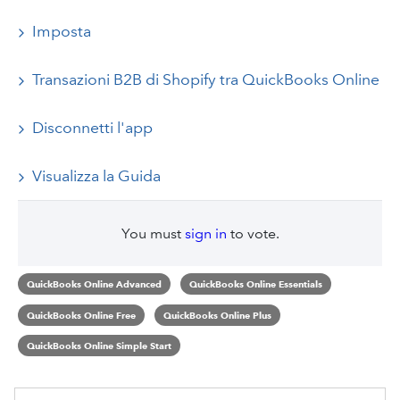
Imposta
Transazioni B2B di Shopify tra QuickBooks Online
Disconnetti l'app
Visualizza la Guida
You must
sign in
to vote.
QuickBooks Online Advanced
QuickBooks Online Essentials
QuickBooks Online Free
QuickBooks Online Plus
QuickBooks Online Simple Start