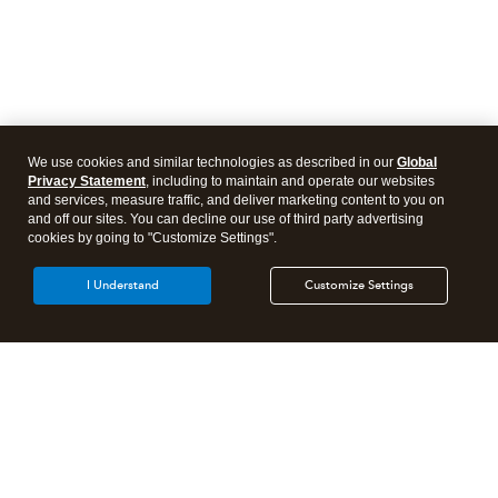
We use cookies and similar technologies as described in our
Global
Privacy Statement
, including to maintain and operate our websites
and services, measure traffic, and deliver marketing content to you on
and off our sites. You can decline our use of third party advertising
cookies by going to "Customize Settings".
I Understand
Customize Settings
Products