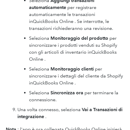
Seleziona
Aggiungi transazioni
automaticamente
per registrare
automaticamente le transazioni
inQuickBooks Online . Se interrotte, le
transazioni richiederanno una revisione.
Seleziona
Monitoraggio del prodotto
per
sincronizzare i prodotti venduti su Shopify
con gli articoli di inventario inQuickBooks
Online .
Seleziona
Monitoraggio clienti
per
sincronizzare i dettagli del cliente da Shopify
inQuickBooks Online .
Seleziona
Sincronizza ora
per terminare la
connessione.
Una volta connesso, seleziona
Vai a Transazioni di
integrazione
.
Nota
: l'app è ora collegata.QuickBooks Online inizierà