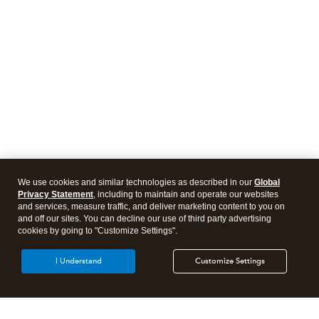
We use cookies and similar technologies as described in our
Global
Privacy Statement
, including to maintain and operate our websites
and services, measure traffic, and deliver marketing content to you on
and off our sites. You can decline our use of third party advertising
cookies by going to "Customize Settings".
I Understand
Customize Settings