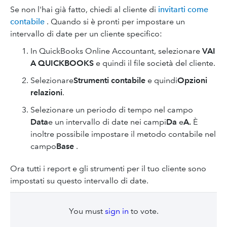
Se non l'hai già fatto, chiedi al cliente di
invitarti come
contabile
. Quando si è pronti per impostare un
intervallo di date per un cliente specifico:
In QuickBooks Online Accountant, selezionare
VAI
A QUICKBOOKS
e quindi il file società del cliente.
Selezionare
Strumenti contabile
e quindi
Opzioni
relazioni
.
Selezionare un periodo di tempo nel campo
Data
e un intervallo di date nei campi
Da
e
A.
È
inoltre possibile impostare il metodo contabile nel
campo
Base
.
Ora tutti i report e gli strumenti per il tuo cliente sono
impostati su questo intervallo di date.
You must
sign in
to vote.