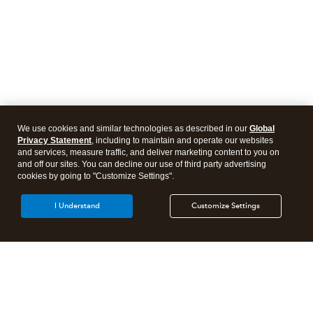
We use cookies and similar technologies as described in our
Global
Privacy Statement
, including to maintain and operate our websites
and services, measure traffic, and deliver marketing content to you on
and off our sites. You can decline our use of third party advertising
cookies by going to "Customize Settings".
I Understand
Customize Settings
Products