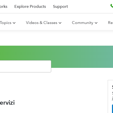
orks
Explore Products
Support
Topics
Videos & Classes
Community
Re
ervizi