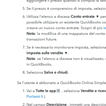
aggiungere il prezzo quando si compila la fattu
Se il prezzo è comprensivo di imposta, selezion
Utilizza l'elenco a discesa
Conto entrate
▼ per 
possibile utilizzare un esistente QuickBooks c
creare un nuovo conto entrate. Scopri di più
s
Nota
: la modifica di una mappatura del conto e
transazioni future.
Se è necessario monitorare imposta, seleziona
Imposta sulle vendite
▼.
Nota
: se l'elenco a discesa non è visualizzato
in QuickBooks.
Seleziona
Salva e chiudi
.
Se l'utente è abbonato a QuickBooks Online Simple S
Vai a
Tutte le app
, seleziona
Vendite e rice
Portami lì
).
Nel campo
Descrizione
, immetti una descrizion