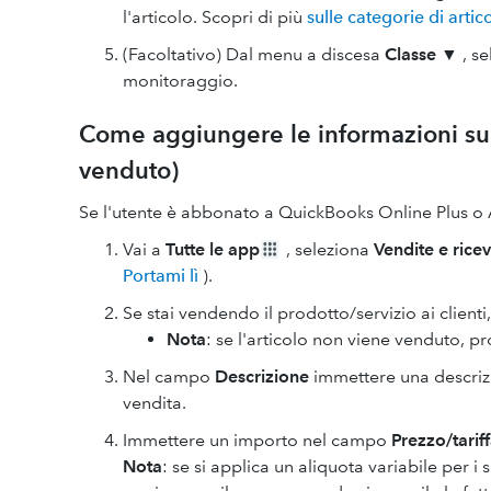
l'articolo. Scopri di più
sulle categorie di artico
(Facoltativo) Dal menu a discesa
Classe ▼
, se
monitoraggio.
Come aggiungere le informazioni sull
venduto)
Se l'utente è abbonato a QuickBooks Online Plus o
Vai a
Tutte le app
, seleziona
Vendite e rice
Portami lì
).
Se stai vendendo il prodotto/servizio ai clienti,
Nota
: se l'articolo non viene venduto, p
Nel campo
Descrizione
immettere una descrizi
vendita.
Immettere un importo nel campo
Prezzo/tarif
Nota
: se si applica un aliquota variabile per i