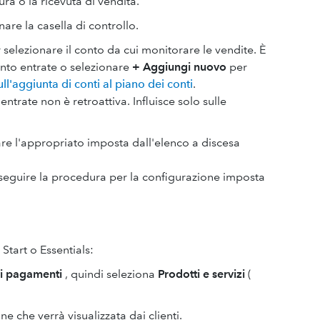
ra o la ricevuta di vendita.
are la casella di controllo.
selezionare il conto da cui monitorare le vendite. È
onto entrate o selezionare
+ Aggiungi nuovo
per
ull'aggiunta di conti al piano dei conti
.
ntrate non è retroattiva. Influisce solo sulle
re l'appropriato imposta dall'elenco a discesa
, seguire la procedura per la configurazione imposta
tart o Essentials:
vi pagamenti
, quindi seleziona
Prodotti e servizi
(
e che verrà visualizzata dai clienti.