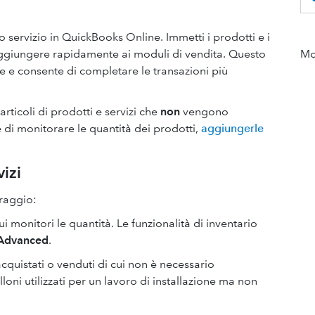
 servizio in QuickBooks Online. Immetti i prodotti e i
 aggiungere rapidamente ai moduli di vendita. Questo
Mor
te e consente di completare le transazioni più
rticoli di prodotti e servizi che
non
vengono
 di monitorare le quantità dei prodotti,
aggiungerle
vizi
oraggio:
ui monitori le quantità. Le funzionalità di inventario
Advanced
.
 acquistati o venduti di cui non è necessario
oni utilizzati per un lavoro di installazione ma non