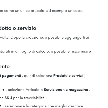
ieme come un unico articolo, ad esempio un cesto
otto o servizio
volta. Dopo la creazione, è possibile aggiungerli ai
itorati in un foglio di calcolo, è possibile risparmiare
ento
vi pagamenti
, quindi seleziona
Prodotti e servizi
(
o
▼
, seleziona Articolo o
Servizio
non a magazzino
.
una
SKU
per la tracciabilità.
▼
, selezionare la categoria che meglio descrive