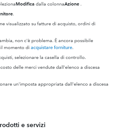
eleziona
Modifica
dalla colonna
Azione
.
rnitore
.
ene visualizzato su fatture di acquisto, ordini di
 cambia, non c'è problema. È ancora possibile
 il momento di
acquistare forniture
.
uisti, selezionare la casella di controllo.
il costo delle merci vendute dall'elenco a discesa
zionare un'imposta appropriata dall'elenco a discesa
odotti e servizi