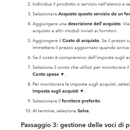
Individua il prodotto o servizio nell'elenco e s
Selezionare
Acquisto questo servizio da un fo
Aggiungere una
descrizione dell'acquisto
. Vi
acquisto e altri moduli inviati ai fornitori.
Aggiungere il
Costo di acquisto
. Se il prezzo
immettere il prezzo aggiornato quando arriva
Se il costo è comprensivo dell'imposta sugli acq
Seleziona il conto che utilizzi per monitorare 
Conto spese
▼.
Per monitorare le imposte sugli acquisti, sele
Imposta sugli acquisti
▼.
Selezionare il
fornitore preferito
.
Al termine, seleziona
Salva
.
Passaggio 3: gestione delle voci di pr