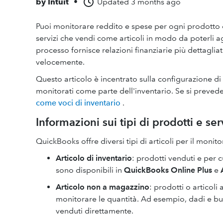
by
Intuit
•
Updated
3 months ago
Puoi monitorare reddito e spese per ogni prodotto o
servizi che vendi come articoli in modo da poterli
processo fornisce relazioni finanziarie più dettaglia
velocemente.
Questo articolo è incentrato sulla configurazione di a
monitorati come parte dell'inventario. Se si prevede
come voci di inventario
.
Informazioni sui tipi di prodotti e ser
QuickBooks offre diversi tipi di articoli per il monit
Articolo di inventario
: prodotti venduti e per c
sono disponibili in
QuickBooks Online Plus
e
Articolo non a magazzino
: prodotti o articoli
monitorare le quantità. Ad esempio, dadi e bull
venduti direttamente.