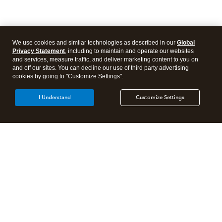
We use cookies and similar technologies as described in our
Global
Privacy Statement
, including to maintain and operate our websites
and services, measure traffic, and deliver marketing content to you on
and off our sites. You can decline our use of third party advertising
cookies by going to "Customize Settings".
I Understand
Customize Settings
Products
Features