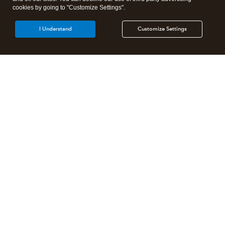
cookies by going to "Customize Settings".
I Understand
Customize Settings
Products
Features
Resources
Partners
Select a Country