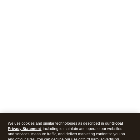
We use cookies and similar technologies as described in our
Global
Privacy Statement
, including to maintain and operate our websites
and services, measure traffic, and deliver marketing content to you on
and off our sites. You can decline our use of third party advertising