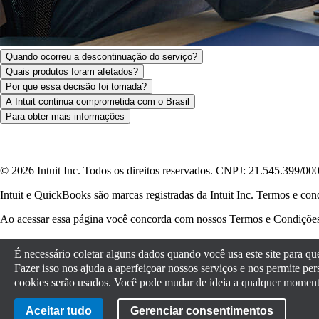
Quando ocorreu a descontinuação do serviço?
Quais produtos foram afetados?
Por que essa decisão foi tomada?
A Intuit continua comprometida com o Brasil
Para obter mais informações
© 2026 Intuit Inc. Todos os direitos reservados. CNPJ: 21.545.399/00
Intuit e QuickBooks são marcas registradas da Intuit Inc. Termos e con
Ao acessar essa página você concorda com nossos Termos e Condiçõe
Política de Cookies
Gerenciar Cookies
Termos
Termos para Contadores
É necessário coletar alguns dados quando você usa este site para q
Fazer isso nos ajuda a aperfeiçoar nossos serviços e nos permite p
cookies serão usados. Você pode mudar de ideia a qualquer moment
Avisos legais
Privacidade
Segurança
Aceitar tudo
Gerenciar consentimentos