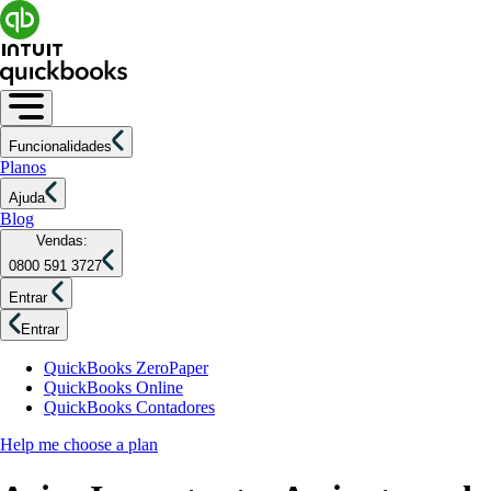
Funcionalidades
Planos
Ajuda
Blog
Vendas:
0800 591 3727
Entrar
Entrar
QuickBooks ZeroPaper
QuickBooks Online
QuickBooks Contadores
Help me choose a plan