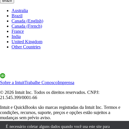
Brazil
Australia
Brazil
Canada (English)
Canada (French)
France
India
United Kingdom
Other Countries
Sobre a Intuit
Trabalhe Conosco
Imprensa
© 2026 Intuit Inc. Todos os direitos reservados. CNPJ:
21.545.399/0001-66
Intuit e QuickBooks são marcas registradas da Intuit Inc. Termos e
condições, recursos, suporte, preços e opções estão sujeitos a
mudanças sem prévio aviso.
É necessário coletar alguns dados quando você usa este site para
Ao acessar essa página você concorda com nossos Termos e