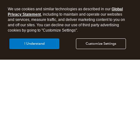
We use cookies and similar technologies as described in our
Global
Privacy Statement
, including to maintain and operate our websites
and services, measure traffic, and deliver marketing content to you on
and off our sites. You can decline our use of third party advertising
cookies by going to "Customize Settings".
I Understand
Customize Settings
Products
Features
Resources