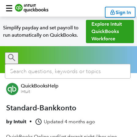
Sign In
Explore Intuit
Simplify payday and set payroll to
QuickBooks
run automatically on QuickBooks.
Workforce
QuickBooksHelp
Intuit
Standard-Bankkonto
by
Intuit
•
Updated
4 months ago
QuickBooks Online verfügt derzeit nicht über eine