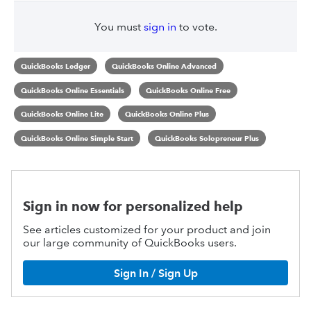
You must
sign in
to vote.
QuickBooks Ledger
QuickBooks Online Advanced
QuickBooks Online Essentials
QuickBooks Online Free
QuickBooks Online Lite
QuickBooks Online Plus
QuickBooks Online Simple Start
QuickBooks Solopreneur Plus
Sign in now for personalized help
See articles customized for your product and join
our large community of QuickBooks users.
Sign In / Sign Up