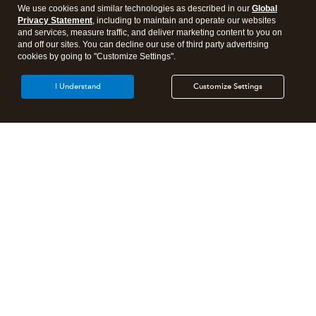
We use cookies and similar technologies as described in our
Global
Privacy Statement
, including to maintain and operate our websites
and services, measure traffic, and deliver marketing content to you on
and off our sites. You can decline our use of third party advertising
cookies by going to "Customize Settings".
I Understand
Customize Settings
Products
Features
Resources
Partners