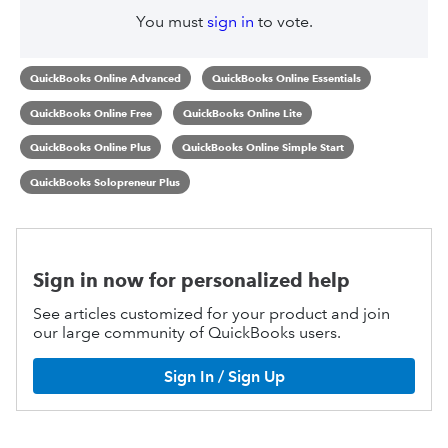
You must
sign in
to vote.
QuickBooks Online Advanced
QuickBooks Online Essentials
QuickBooks Online Free
QuickBooks Online Lite
QuickBooks Online Plus
QuickBooks Online Simple Start
QuickBooks Solopreneur Plus
Sign in now for personalized help
See articles customized for your product and join
our large community of QuickBooks users.
Sign In / Sign Up