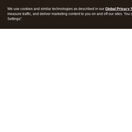
We use cookies and similar technologies as described in our
Global Privacy 
measure traffic, and deliver marketing content to you on and off our sites. You
Settings".
Products
Featur
Accounting software
Mobile
QuickBooks Capital
Financi
Checks & supplies
Bill m
QuickBooks Desktop
Bookk