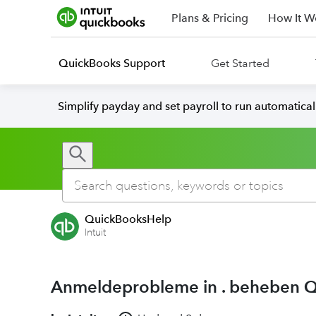
Plans & Pricing
How It W
QuickBooks Support
Get Started
Simplify payday and set payroll to run automatica
QuickBooksHelp
Intuit
Anmeldeprobleme in . beheben 