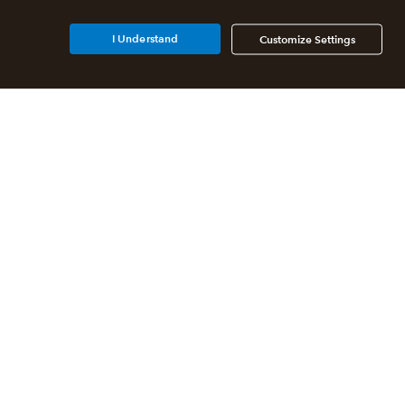
I Understand
Customize Settings
Partners
For accountants
For developers
For franchises
For business affiliates