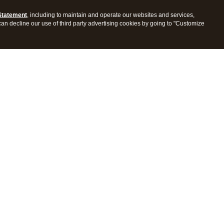
Statement
, including to maintain and operate our websites and services,
 can decline our use of third party advertising cookies by going to "Customize
es
Resources
 app
Blog
al reporting
Learn & Support
anagement
Product support
eeping
Tutorials