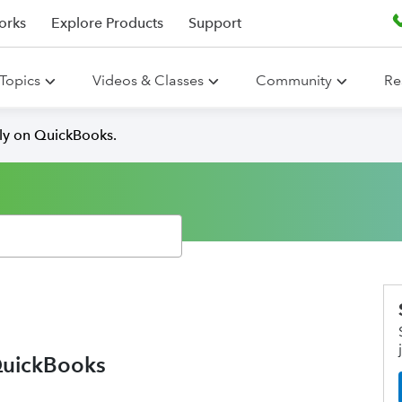
orks
Explore Products
Support
Topics
Videos & Classes
Community
Re
lly on QuickBooks.
QuickBooks