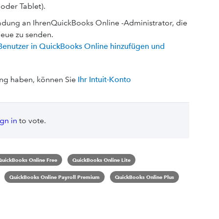
oder Tablet).
ladung an IhrenQuickBooks Online -Administrator, die
neue zu senden.
Benutzer in QuickBooks Online hinzufügen und
ung haben, können Sie
Ihr Intuit-Konto
ign in
to vote.
QuickBooks Online Free
QuickBooks Online Lite
QuickBooks Online Payroll Premium
QuickBooks Online Plus