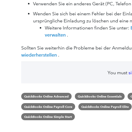
Verwenden Sie ein anderes Gerät (PC, Telefon 
Wenden Sie sich bei einem Fehler bei der Ein
ursprüngliche Einladung zu löschen und eine 
Weitere Informationen finden Sie unter:
verwalten
.
Sollten Sie weiterhin die Probleme bei der Anmeld
wiederherstellen
.
You must
s
QuickBooks Online Advanced
QuickBooks Online Essentials
QuickBooks Online Payroll Core
QuickBooks Online Payroll Elite
QuickBooks Online Simple Start