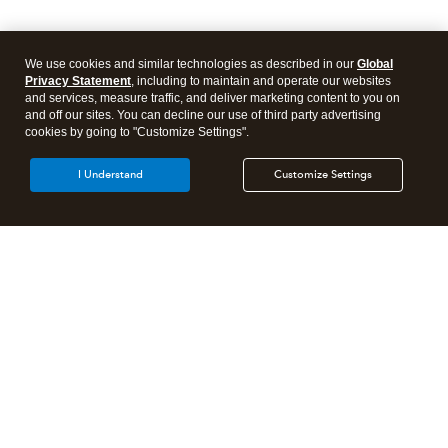
We use cookies and similar technologies as described in our
Global
Privacy Statement
, including to maintain and operate our websites
and services, measure traffic, and deliver marketing content to you on
and off our sites. You can decline our use of third party advertising
cookies by going to "Customize Settings".
I Understand
Customize Settings
Products
Features
Resources