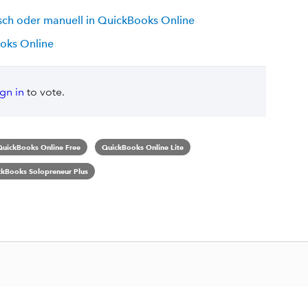
ch oder manuell in QuickBooks Online
oks Online
ign in
to vote.
QuickBooks Online Free
QuickBooks Online Lite
ckBooks Solopreneur Plus