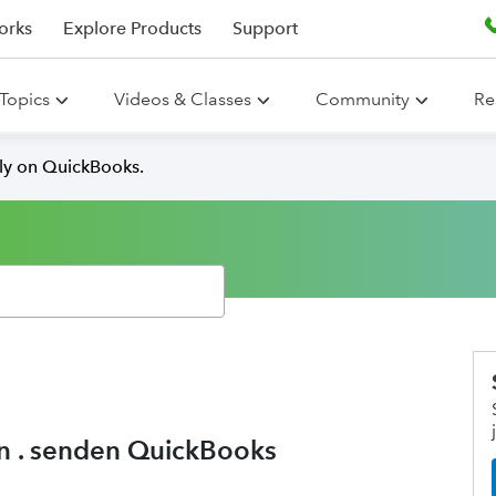
orks
Explore Products
Support
Topics
Videos & Classes
Community
Re
lly on QuickBooks.
n . senden QuickBooks