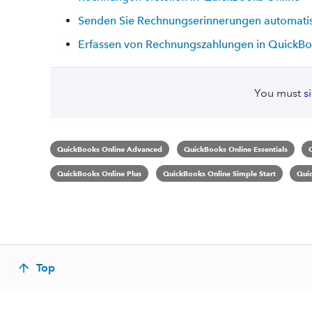
Senden Sie Rechnungserinnerungen automatis
Erfassen von Rechnungszahlungen in QuickBo
You must
s
QuickBooks Online Advanced
QuickBooks Online Essentials
QuickBooks Online Plus
QuickBooks Online Simple Start
Qui
Top