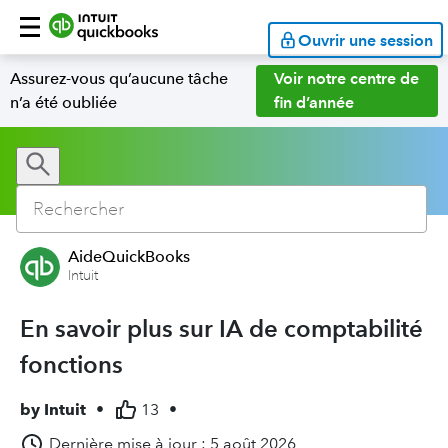
Ouvrir une session
Assurez-vous qu’aucune tâche
Voir notre centre de
n’a été oubliée
fin d’année
AideQuickBooks
Intuit
En savoir plus sur IA de comptabilité
fonctions
by
Intuit
•
13
•
Dernière mise à jour : 5 août 2026