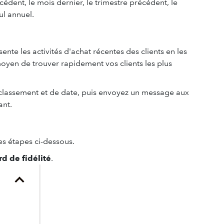
édent, le mois dernier, le trimestre précédent, le
ul annuel.
ente les activités d'achat récentes des clients en les
 moyen de trouver rapidement vos clients les plus
e classement et de date, puis envoyez un message aux
ant.
les étapes ci-dessous.
d de fidélité
.