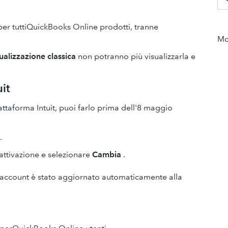
 per tuttiQuickBooks Online prodotti, tranne
Mor
sualizzazione classica
non potranno più visualizzarla e
it
attaforma Intuit, puoi farlo prima dell'8 maggio
.
 attivazione e selezionare
Cambia
.
uo account è stato aggiornato automaticamente alla
a