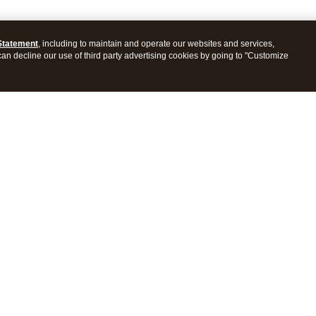
Statement
, including to maintain and operate our websites and services,
 can decline our use of third party advertising cookies by going to "Customize
es
Resources
 app
Blog
al reporting
Learn & Support
anagement
Product support