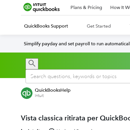
Plans & Pricing
How It W
QuickBooks Support
Get Started
Simplify payday and set payroll to run automatica
QuickBooksHelp
Intuit
Vista classica ritirata per QuickB