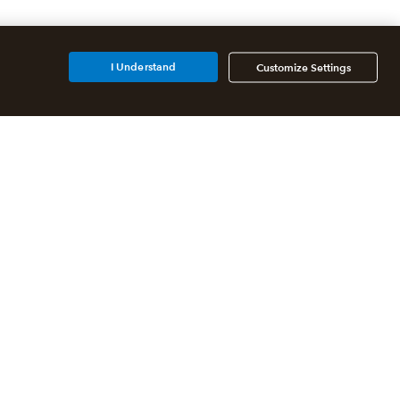
I Understand
Customize Settings
Partners
For accountants
For developers
For franchises