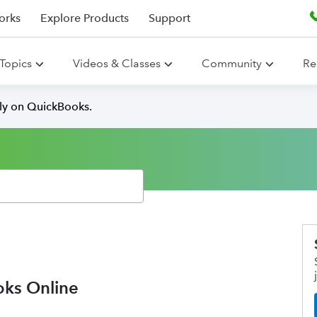
orks
Explore Products
Support
Topics
Videos & Classes
Community
Re
lly on QuickBooks.
ooks Online