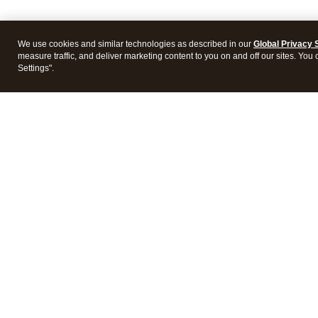
We use cookies and similar technologies as described in our
Global Privacy 
measure traffic, and deliver marketing content to you on and off our sites. You
Settings".
Products
Featur
Accounting software
Mobile
QuickBooks Capital
Financi
Checks & supplies
Bill m