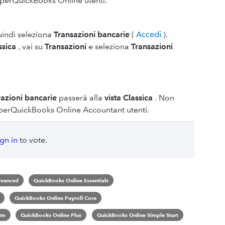
 perQuickBooks Online utenti.
uindi seleziona
Transazioni bancarie
(
Accedi
).
ssica
, vai su
Transazioni
e seleziona
Transazioni
azioni bancarie
passerà alla
vista Classica
. Non
 perQuickBooks Online Accountant utenti.
ign in
to vote.
dvanced
QuickBooks Online Essentials
QuickBooks Online Payroll Core
um
QuickBooks Online Plus
QuickBooks Online Simple Start