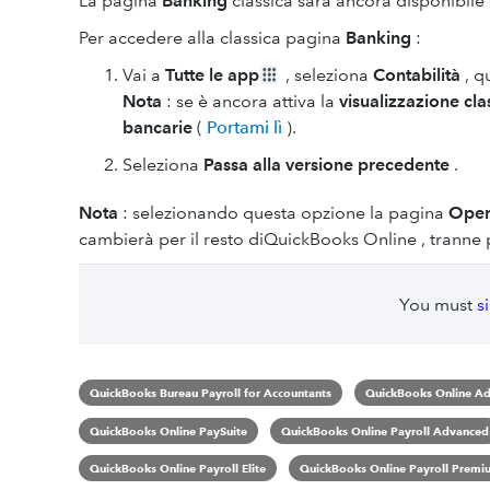
La pagina
Banking
classica sarà ancora disponibile
Per accedere alla classica pagina
Banking
:
Vai a
Tutte le app
, seleziona
Contabilità
, q
Nota
: se è ancora attiva la
visualizzazione cla
bancarie
(
Portami lì
).
Seleziona
Passa alla versione precedente
.
Nota
: selezionando questa opzione la pagina
Oper
cambierà per il resto diQuickBooks Online , tranne
You must
s
QuickBooks Bureau Payroll for Accountants
QuickBooks Online A
QuickBooks Online PaySuite
QuickBooks Online Payroll Advanced
QuickBooks Online Payroll Elite
QuickBooks Online Payroll Premi