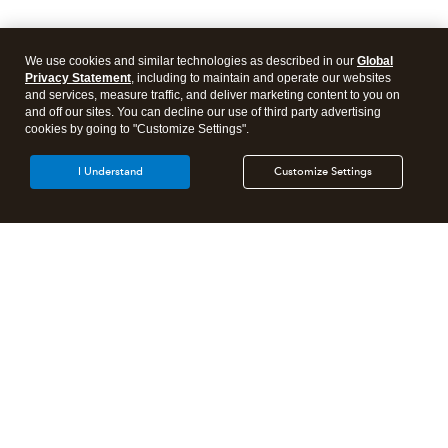
We use cookies and similar technologies as described in our
Global
Privacy Statement
, including to maintain and operate our websites
and services, measure traffic, and deliver marketing content to you on
and off our sites. You can decline our use of third party advertising
cookies by going to "Customize Settings".
I Understand
Customize Settings
Products
Features
Resources