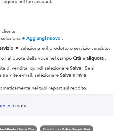
 seguire nel tuo account.
cliente.
, seleziona
+ Aggiungi nuovo
.
ervizio
▼ selezionare il prodotto o servizio venduto.
à o l'aliquota della voce nel campo
Qtà
e
aliquota
.
uta di vendita, quindi selezionare
Salva
. Se si
te tramite e-mail, selezionare
Salva e invia
.
omaticamente nei tuoi report sul reddito.
ign in
to vote.
QuickBooks Online Plus
QuickBooks Online Simple Start