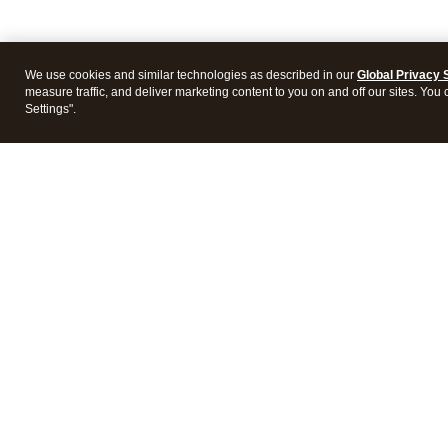
We use cookies and similar technologies as described in our
Global Privacy 
measure traffic, and deliver marketing content to you on and off our sites. You
Settings".
Products
Featur
Accounting software
Mobile
QuickBooks Capital
Financi
Checks & supplies
Bill m