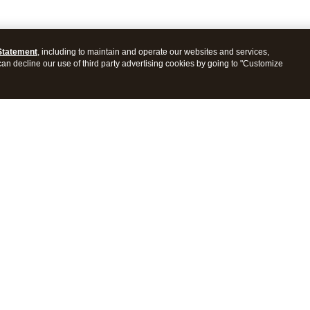
Statement
, including to maintain and operate our websites and services,
 can decline our use of third party advertising cookies by going to "Customize
es
Resources
 app
Blog
al reporting
Learn & Support
anagement
Product support