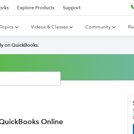
orks
Explore Products
Support
Topics
Videos & Classes
Community
Re
lly on QuickBooks.
in QuickBooks Online