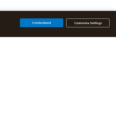
I Understand
Customize Settings
Partners
For accountants
For developers
For franchises