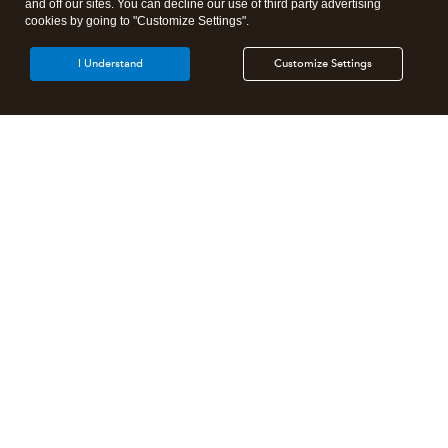
and off our sites. You can decline our use of third party advertising
cookies by going to "Customize Settings".
I Understand
Customize Settings
Products
Features
Resources
Partners
Select a Country