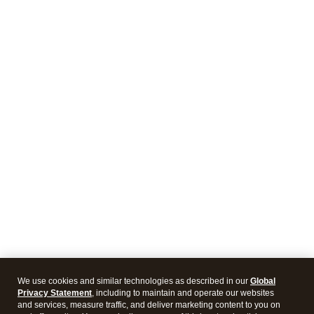
We use cookies and similar technologies as described in our
Global
Privacy Statement
, including to maintain and operate our websites
and services, measure traffic, and deliver marketing content to you on