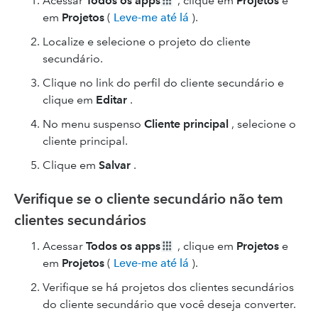
Acessar
Todos os apps
, clique em
Projetos
e
em
Projetos
(
Leve-me até lá
).
Localize e selecione o projeto do cliente
secundário.
Clique no link do perfil do cliente secundário e
clique em
Editar
.
No menu suspenso
Cliente principal
, selecione o
cliente principal.
Clique em
Salvar
.
Verifique se o cliente secundário não tem
clientes secundários
Acessar
Todos os apps
, clique em
Projetos
e
em
Projetos
(
Leve-me até lá
).
Verifique se há projetos dos clientes secundários
do cliente secundário que você deseja converter.