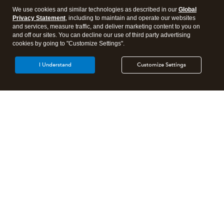
We use cookies and similar technologies as described in our
Global
Privacy Statement
, including to maintain and operate our websites
and services, measure traffic, and deliver marketing content to you on
and off our sites. You can decline our use of third party advertising
cookies by going to "Customize Settings".
I Understand
Customize Settings
Products
Features
Resources