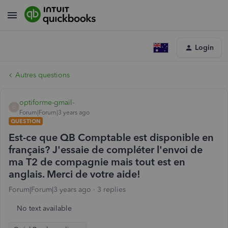
Login
Autres questions
optiforme-gmail-
O
Forum|Forum|3 years ago
QUESTION
Est-ce que QB Comptable est disponible en
français? J'essaie de compléter l'envoi de
ma T2 de compagnie mais tout est en
anglais. Merci de votre aide!
Forum|Forum|3 years ago
3 replies
No text available