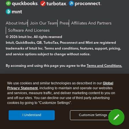
About Intuit
Join Our Team
Press
Affiliates And Partners
Software And Licenses
© 2026 Intuit Inc. All rights reserved
Intuit, QuickBooks, QB, TurboTax, Proconnect and Mint are registered
trademarks of Intuit Inc. Terms and conditions, features, support, pricing,
and service options subject to change without notice.
By accessing and using this page you agree to the
Terms and Conditions.
Manage cookies
About cookies
|
We use cookies and similar technologies as described in our
Global
Legal
Privacy Statement
Privacy
, including to maintain and operate our websites
Security
and services, measure traffic, and deliver marketing content to you on
and off our sites. You can decline our use of third party advertising
cookies by going to "Customize Settings".
I Understand
Customize Settings