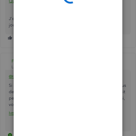
QuickBooks en ligne Comptable
J'espère que ça vous aide! Je vous souhaite une bonne
journée.
Fiat Lux - ASIA
Level 14
Forum|Forum|5 years ago
@tite-clau-beaudi
Si vous devez ouvrir un nouveau compte QBO, assurez-vous
de cliquer sur le bouton Acheter pour obtenir le prix réduit
pendant 3 ou 6 mois. Si vous achetez sur le compte d'essai,
vous devez payer le tarif normal.
https://quickbooks.grsm.io/Canada-fr
1 reply