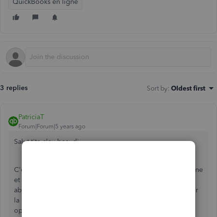
QuickBooks en ligne
3 replies
Sort by
:
Oldest first
PatriciaT
Forum|Forum|5 years ago
Salut tite-clau-beaudi,
C'est génial que vous ayez pu explorer QuickBooks en ligne
et souhaiter aller plus loin avec le logiciel. Avoir votre
abonnement à jour vous permet de prendre le contrôle sur
la gestion de votre entreprise et de profiter de toutes les
options formidable que QuickBooks a à offrir. J'aurais le