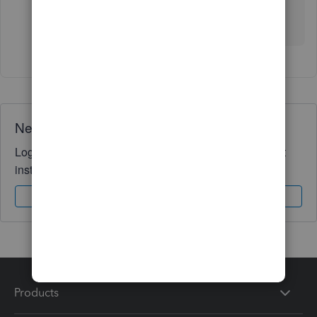
Need QuickBooks guidance?
Log in to access expert advice and community support
instantly.
Sign In
Sign Up
Products