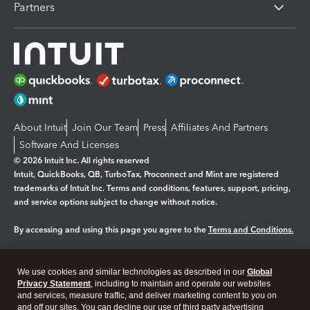
Partners
About Intuit
Join Our Team
Press
Affiliates And Partners
Software And Licenses
© 2026 Intuit Inc. All rights reserved
Intuit, QuickBooks, QB, TurboTax, Proconnect and Mint are registered
trademarks of Intuit Inc. Terms and conditions, features, support, pricing,
and service options subject to change without notice.
By accessing and using this page you agree to the
Terms and Conditions.
Manage cookies
About cookies
|
We use cookies and similar technologies as described in our
Global
Legal
Privacy Statement
Privacy
, including to maintain and operate our websites
Security
and services, measure traffic, and deliver marketing content to you on
and off our sites. You can decline our use of third party advertising