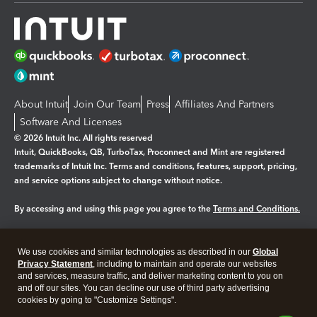
About Intuit
Join Our Team
Press
Affiliates And Partners
Software And Licenses
© 2026 Intuit Inc. All rights reserved
Intuit, QuickBooks, QB, TurboTax, Proconnect and Mint are registered
trademarks of Intuit Inc. Terms and conditions, features, support, pricing,
and service options subject to change without notice.
By accessing and using this page you agree to the
Terms and Conditions.
Manage cookies
About cookies
|
We use cookies and similar technologies as described in our
Global
Legal
Privacy Statement
Privacy
, including to maintain and operate our websites
Security
and services, measure traffic, and deliver marketing content to you on
and off our sites. You can decline our use of third party advertising
cookies by going to "Customize Settings".