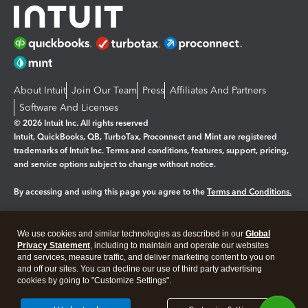
About Intuit
Join Our Team
Press
Affiliates And Partners
Software And Licenses
© 2026 Intuit Inc. All rights reserved
Intuit, QuickBooks, QB, TurboTax, Proconnect and Mint are registered
trademarks of Intuit Inc. Terms and conditions, features, support, pricing,
and service options subject to change without notice.
By accessing and using this page you agree to the
Terms and Conditions.
Manage cookies
About cookies
|
We use cookies and similar technologies as described in our
Global
Legal
Privacy Statement
Privacy
, including to maintain and operate our websites
Security
and services, measure traffic, and deliver marketing content to you on
and off our sites. You can decline our use of third party advertising
cookies by going to "Customize Settings".