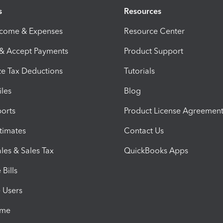
s
Resources
ncome & Expenses
Resource Center
 & Accept Payments
Product Support
e Tax Deductions
Tutorials
iles
Blog
orts
Product License Agreemen
timates
Contact Us
les & Sales Tax
QuickBooks Apps
Bills
e Users
ime