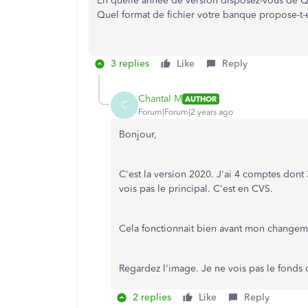
En quelle année de version disposez-vous de 
Quel format de fichier votre banque propose-t-e
3 replies
Like
Reply
Chantal M
AUTHOR
C
Forum|Forum|2 years ago
Bonjour,
C'est la version 2020. J'ai 4 comptes dont 
vois pas le principal. C'est en CVS.
Cela fonctionnait bien avant mon changeme
Regardez l'image. Je ne vois pas le fonds d
2 replies
Like
Reply