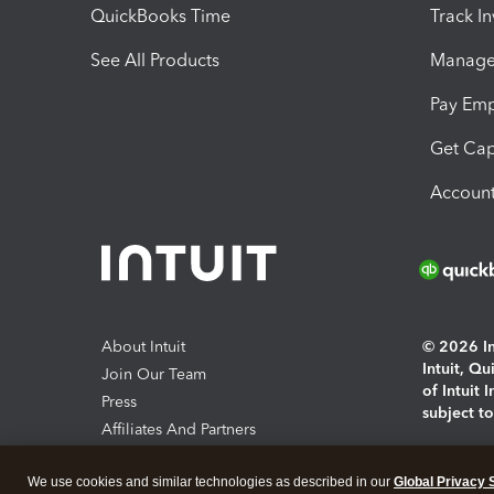
QuickBooks Time
Track I
See All Products
Manage 
Pay Em
Get Cap
Account
About Intuit
© 2026 Int
Intuit, Q
Join Our Team
of Intuit 
Press
subject t
Affiliates And Partners
Software And Licenses
By access
We use cookies and similar technologies as described in our
Global Privacy 