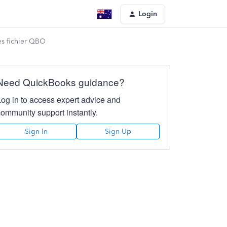
Login
es fichier QBO
Need QuickBooks guidance?
Log in to access expert advice and
community support instantly.
Sign In
Sign Up