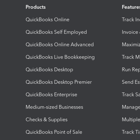
Products
Feature
QuickBooks Online
Track I
QuickBooks Self Employed
Invoice
QuickBooks Online Advanced
Maximiz
QuickBooks Live Bookkeeping
Track M
QuickBooks Desktop
Run Rep
QuickBooks Desktop Premier
Send Es
QuickBooks Enterprise
Track Sa
Medium-sized Businesses
Manage 
Checks & Supplies
Multipl
QuickBooks Point of Sale
Track T