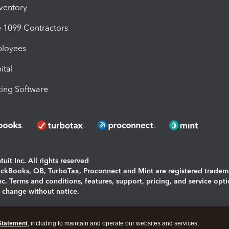
nventory
1099 Contractors
ployees
ital
ing Software
uit Inc. All rights reserved
uickBooks, QB, TurboTax, Proconnect and Mint are registered tradem
Inc. Terms and conditions, features, support, pricing, and service opt
o change without notice.
ing and using this page you agree to the
Terms and Conditions.
Statement
, including to maintain and operate our websites and services,