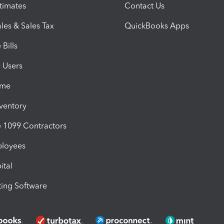
timates
Contact Us
les & Sales Tax
QuickBooks Apps
Bills
e Users
ime
nventory
1099 Contractors
ployees
ital
ing Software