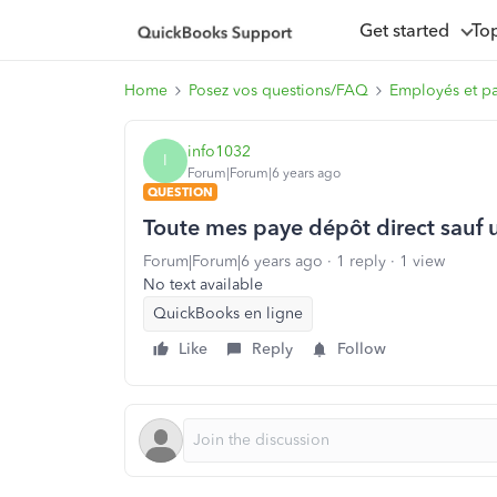
Get started
To
Home
Posez vos questions/FAQ
Employés et p
info1032
I
Forum|Forum|6 years ago
QUESTION
Toute mes paye dépôt direct sauf 
Forum|Forum|6 years ago
1 reply
1 view
No text available
QuickBooks en ligne
Like
Reply
Follow