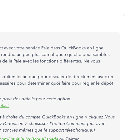
ect avec votre service Paie dans QuickBooks en ligne.
 est rendue un peu plus compliquée qu'elle peut sembler.
es de la Paie avec les fonctions différentes. Ne vous
le soutien technique pour discuter de directement avec un
cessaires pour déterminer quoi faire pour régler le dépôt
e
pour des détails pour cette option
ntact
t à droite du compte QuickBooks en ligne > cliquez
Nous
ez
Parlons-en
> choisissez l'option
Communiquer avec
en sont les mêmes que le support téléphonique.)
k.com/IntuitQuickBooksCanada
ou Twitter