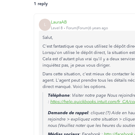
1 reply
LauraAB
L
Level 8
Forum|Forum|6 years ago
Salut,
C'est fantastique que vous utilisez le dépôt dir
Lorsqu'on utilise le dépôt direct, la situation
Cela est d'autant plus vrai qu'il y a deux servic
inquiétez pas, je peux vous diriger.
Dans cette situation, c'est mieux de contacter 
agent. L'agent peut prendre tous les détails né
direct manqué. Voici les options.
Téléphone
: Visiter notre page
Nous rejoindr
:
https://help.quickbooks.intuit.com/fr_CA/co
Demande de rappel
: cliquez
(?) Aide
en hau
rejoindre
> expliquez votre situation > cliqu
nous
(Veuillez noter que les heures du souti
Médias sociaux
: Facebook :
http://faceboo