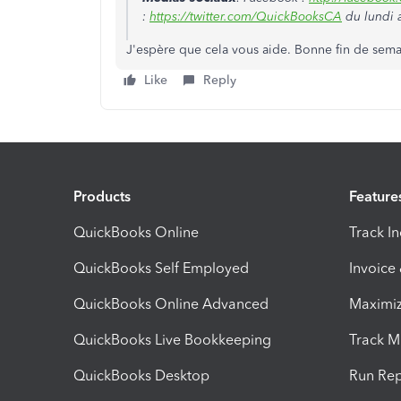
:
https://twitter.com/QuickBooksCA
du lundi 
J'espère que cela vous aide. Bonne fin de sema
Like
Reply
Products
Feature
QuickBooks Online
Track I
QuickBooks Self Employed
Invoice
QuickBooks Online Advanced
Maximiz
QuickBooks Live Bookkeeping
Track M
QuickBooks Desktop
Run Rep