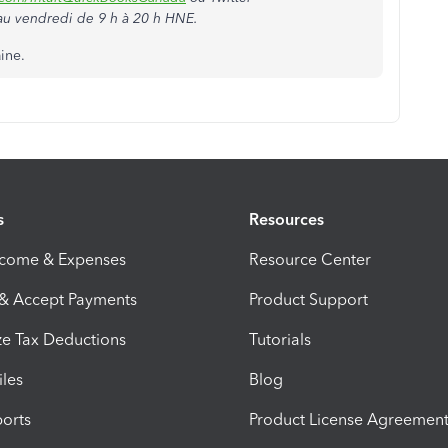
au vendredi de 9 h à 20 h HNE.
ine.
s
Resources
ncome & Expenses
Resource Center
 & Accept Payments
Product Support
e Tax Deductions
Tutorials
iles
Blog
orts
Product License Agreemen