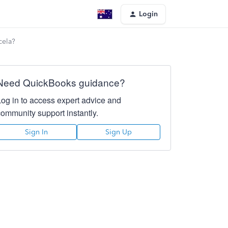
Login
cela?
Need QuickBooks guidance?
Log in to access expert advice and
community support instantly.
Sign In
Sign Up