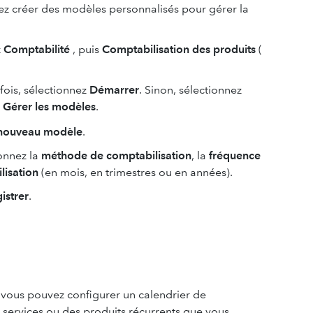
vez créer des modèles personnalisés pour gérer la
z
Comptabilité
, puis
Comptabilisation des produits
(
fois, sélectionnez
Démarrer
. Sinon, sélectionnez
s
Gérer les modèles
.
 nouveau modèle
.
onnez la
méthode de comptabilisation
, la
fréquence
lisation
(en mois, en trimestres ou en années).
istrer
.
, vous pouvez configurer un calendrier de
 services ou des produits récurrents que vous