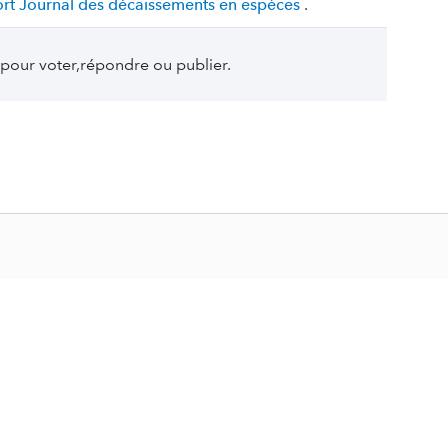
port Journal des décaissements en espèces
.
pour voter,répondre ou publier.