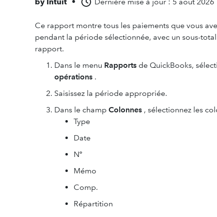
by
Intuit
•
Dernière mise à jour : 5 août 2026
Ce rapport montre tous les paiements que vous avez
pendant la période sélectionnée, avec un sous-total
rapport.
Dans le menu
Rapports
de QuickBooks, sélec
opérations
.
Saisissez la période appropriée.
Dans le champ
Colonnes
, sélectionnez les co
Type
Date
Nº
Mémo
Comp.
Répartition