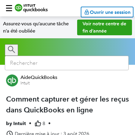
Ouvrir une session
Assurez-vous qu’aucune tâche
Voir notre centre de
n’a été oubliée
fin d’année
AideQuickBooks
Intuit
Comment capturer et gérer les reçus
dans QuickBooks en ligne
by
Intuit
•
8
•
Dernière mise à jour : 3 août 2026