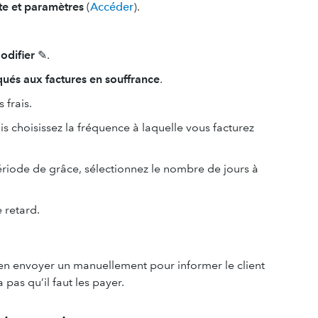
e et paramètres
(
Accéder
).
odifier
✎.
qués aux factures en souffrance
.
 frais.
uis choisissez la fréquence à laquelle vous facturez
période de grâce, sélectionnez le nombre de jours à
 retard.
 en envoyer un manuellement pour informer le client
a pas qu’il faut les payer.