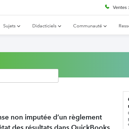
Ventes 
Sujets
Didacticiels
Communauté
Ress
ense non imputée d’un règlement
état des résultats dans QuickBooks