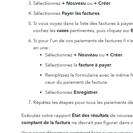
Sélectionnez
+ Nouveau
ou
+ Créer
.
Sélectionnez
Payer les factures
.
Si vous voyez dans la liste des factures à pay
cochez les
cases
pertinentes, puis cliquez sur
E
Si pour l’un de vos paiements de factures il n
en une :
Sélectionnez
+ Nouveau
ou
+ Créer
.
Sélectionnez la
facture à payer
.
Remplissez le formulaire avec le même 
ceux du paiement de facture.
Sélectionnez
Enregistrer
.
Répétez les étapes pour tous les paiements de fa
Exécutez votre rapport
État des résultats
de nouvea
comptant de la facture
ne devrait pas figurer dans v
Vous savez désormais comment faire si vous voyez