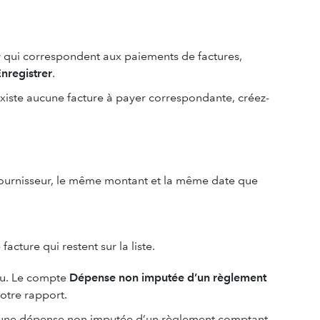
er qui correspondent aux paiements de factures,
nregistrer
.
’existe aucune facture à payer correspondante, créez-
fournisseur, le même montant et la même date que
cture qui restent sur la liste.
u. Le compte
Dépense non imputée d’un règlement
otre rapport.
 une dépense non imputée d’un règlement comptant