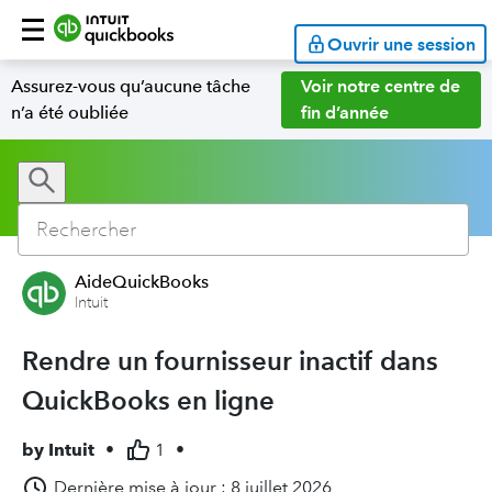
Ouvrir une session
Assurez-vous qu’aucune tâche
Voir notre centre de
n’a été oubliée
fin d’année
AideQuickBooks
Intuit
Rendre un fournisseur inactif dans
QuickBooks en ligne
by
Intuit
•
1
•
Dernière mise à jour : 8 juillet 2026