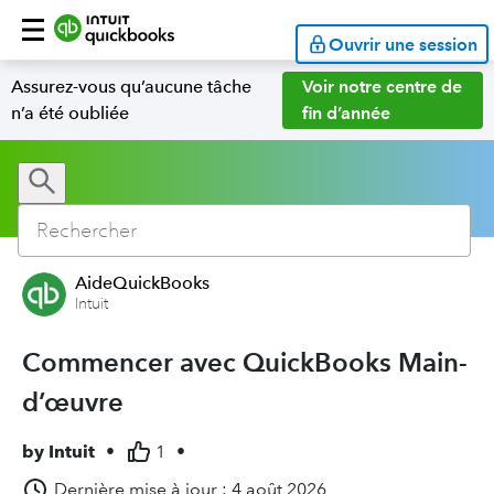
Ouvrir une session
Assurez-vous qu’aucune tâche
Voir notre centre de
n’a été oubliée
fin d’année
AideQuickBooks
Intuit
Commencer avec QuickBooks Main-
d’œuvre
by
Intuit
•
1
•
Dernière mise à jour : 4 août 2026