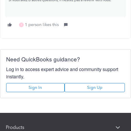
Si vous avez d'autres questions, n'hésitez pas à revenir vers nous.
1 person likes this
E
Need QuickBooks guidance?
Log in to access expert advice and community support
instantly.
Sign In
Sign Up
Products