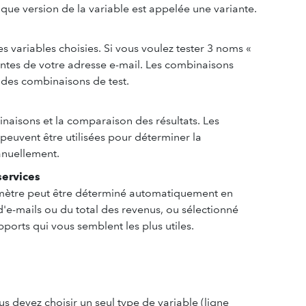
que version de la variable est appelée une variante.
es variables choisies. Si vous voulez tester 3 noms «
entes de votre adresse e-mail. Les combinaisons
 des combinaisons de test.
binaisons et la comparaison des résultats. Les
 peuvent être utilisées pour déterminer la
nuellement.
services
mètre peut être déterminé automatiquement en
d'e-mails ou du total des revenus, ou sélectionné
orts qui vous semblent les plus utiles.
us devez choisir un seul type de variable (ligne