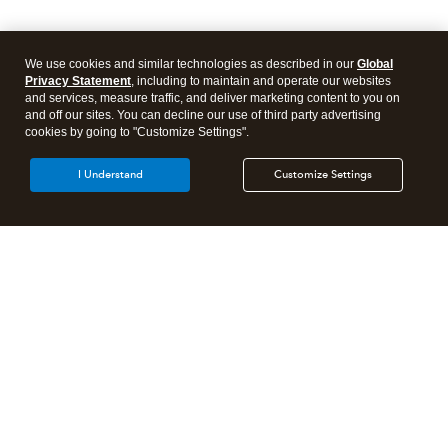
We use cookies and similar technologies as described in our
Global
Privacy Statement
, including to maintain and operate our websites
and services, measure traffic, and deliver marketing content to you on
and off our sites. You can decline our use of third party advertising
cookies by going to "Customize Settings".
I Understand
Customize Settings
Products
Features
Resources