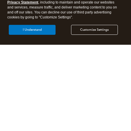
Privacy Statement
, including to maintain and operate our websites
and services, measure traffic, and deliver marketing content to you on
and off our sites. You can decline our use of third party advertising
cookies by going to "Customize Settings".
I Understand
Customize Settings
Products
Features
Resources
Partners