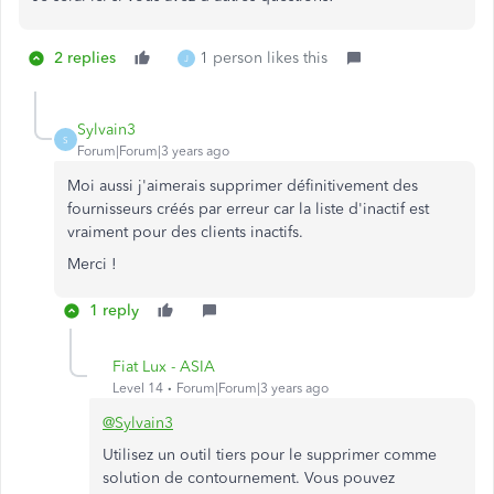
2 replies
1 person likes this
J
Sylvain3
S
Forum|Forum|3 years ago
Moi
aussi
j
'
aimerais
supprimer
définitivement
des
fournisseurs
créés
par
erreur
car
la
liste
d
'
inactif
est
vraiment
pour des clients inactifs
.
Merci !
1 reply
Fiat Lux - ASIA
Level 14
Forum|Forum|3 years ago
@Sylvain3
Utilisez un outil tiers pour le supprimer comme
solution de contournement. Vous pouvez