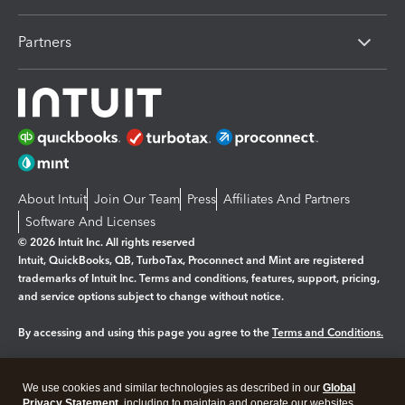
Partners
About Intuit
Join Our Team
Press
Affiliates And Partners
Software And Licenses
© 2026 Intuit Inc. All rights reserved
Intuit, QuickBooks, QB, TurboTax, Proconnect and Mint are registered
trademarks of Intuit Inc. Terms and conditions, features, support, pricing,
and service options subject to change without notice.
By accessing and using this page you agree to the
Terms and Conditions.
Manage cookies
About cookies
|
We use cookies and similar technologies as described in our
Global
Legal
Privacy Statement
Privacy
, including to maintain and operate our websites
Security