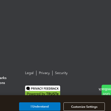
Legal
Privacy
Security
arks
ions
I Understand
Customize Settings