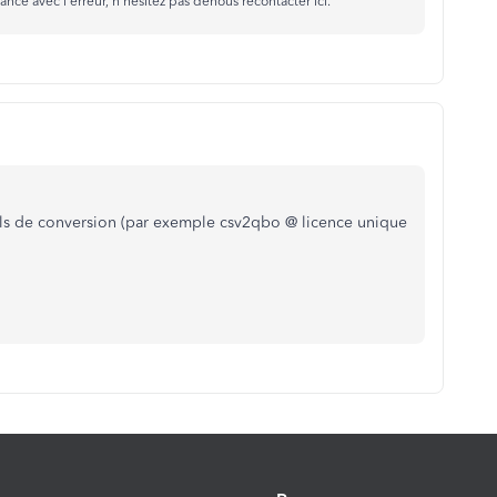
ance avec l'erreur, n'hésitez pas denous recontacter ici.
ils de conversion (par exemple csv2qbo @ licence unique