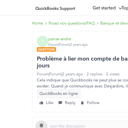
Get started
To
Home
Posez vos questions/FAQ
Banque et dev
parise-andre
P
Forum|Forum|2 years ago
QUESTION
Problème à lier mon compte de ba
jours
Forum|Forum|2 years ago
2 replies
2 views
Cela indique que Quickbooks ne peut plus se co
exister. Quand je communique avec Desjardins, il
QuickBooks en ligne
Like
Reply
Follow