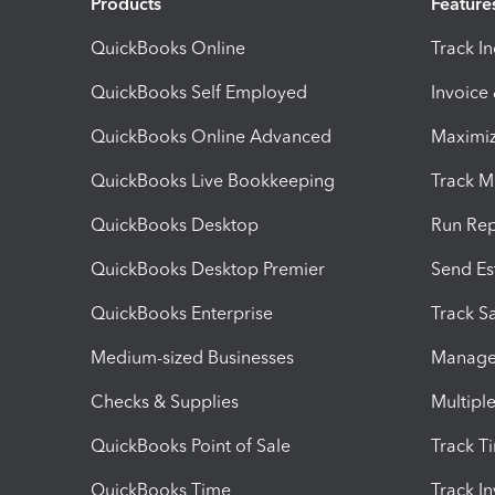
Products
Feature
QuickBooks Online
Track I
QuickBooks Self Employed
Invoice
QuickBooks Online Advanced
Maximiz
QuickBooks Live Bookkeeping
Track M
QuickBooks Desktop
Run Rep
QuickBooks Desktop Premier
Send Es
QuickBooks Enterprise
Track Sa
Medium-sized Businesses
Manage 
Checks & Supplies
Multipl
QuickBooks Point of Sale
Track T
QuickBooks Time
Track I