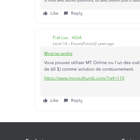
Si vous avez autres questions, ou avez besoin plus d'assit
Like
Reply
Fiat Lux - ASIA
Level 14
Forum|Forum|2 years ago
@parise-andre
Vous pouvez utiliser MT Online ou l'un des out
de 60 $) comme solution de contournement.
https://www.moneythumb.com/?ref=110
Like
Reply