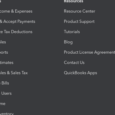
s
Resources
ncome & Expenses
Resource Center
 & Accept Payments
Product Support
e Tax Deductions
Tutorials
iles
Blog
orts
Product License Agreemen
timates
Contact Us
les & Sales Tax
QuickBooks Apps
Bills
e Users
ime
nventory