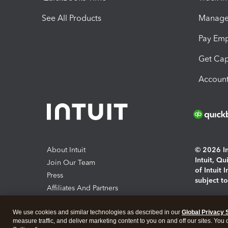
See All Products
Manage 
Pay Em
Get Cap
Account
About Intuit
© 2026 Int
Intuit, Q
Join Our Team
of Intuit 
Press
subject t
Affiliates And Partners
Software And Licenses
By access
We use cookies and similar technologies as described in our
Global Privacy 
About co
measure traffic, and deliver marketing content to you on and off our sites. You