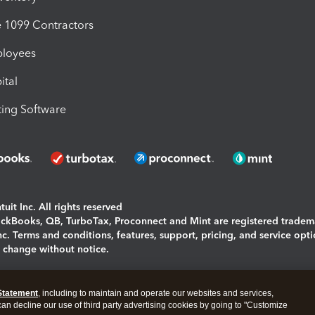
1099 Contractors
ployees
ital
ing Software
uit Inc. All rights reserved
uickBooks, QB, TurboTax, Proconnect and Mint are registered tradem
Inc. Terms and conditions, features, support, pricing, and service opt
o change without notice.
ing and using this page you agree to the
Terms and Conditions.
Statement
, including to maintain and operate our websites and services,
okies
|
Manage cookies
 can decline our use of third party advertising cookies by going to "Customize