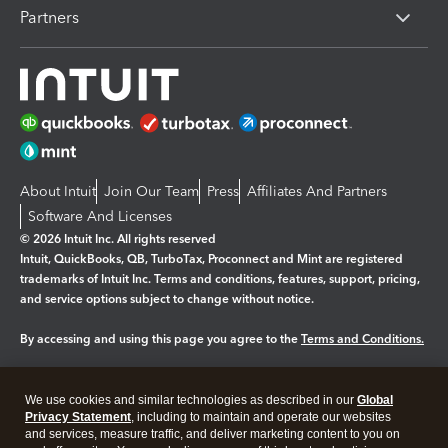
Partners
About Intuit
Join Our Team
Press
Affiliates And Partners
Software And Licenses
© 2026 Intuit Inc. All rights reserved
Intuit, QuickBooks, QB, TurboTax, Proconnect and Mint are registered
trademarks of Intuit Inc. Terms and conditions, features, support, pricing,
and service options subject to change without notice.
By accessing and using this page you agree to the
Terms and Conditions.
Manage cookies
About cookies
|
We use cookies and similar technologies as described in our
Global
Legal
Privacy Statement
Privacy
, including to maintain and operate our websites
Security
and services, measure traffic, and deliver marketing content to you on