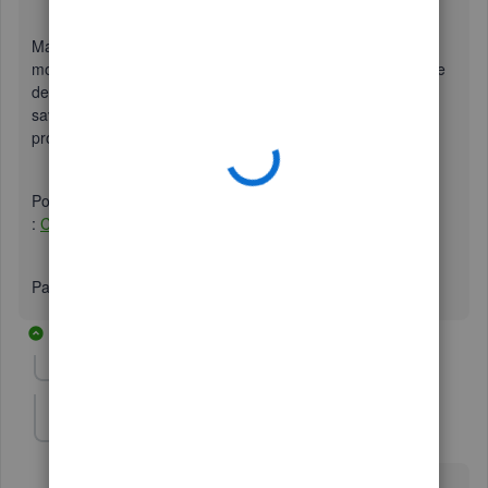
Cliquez
Save
.
Cliquez
Terminer
.
Maintenant, quand vous retournez vers l'onglet
Paie
, le
module devrait être en français et vous devriez être capable
de continuer avec vos tâches. Essayez-le et laissez-moi
savoir les résultats ou si vous avez d'autres questions à
propos de ceci.
Pour votre référence, voici une ressource utile pour la Paie
:
Centre d’articles d’aide de QuickBooks en ligne Paie
Passez une bonne fin de semaine!
6 replies
Show previous replies
Mome44
AUTHOR
M
Forum|Forum|5 years ago
Bonjour ça fonctionné mais lorsque je sors un rapport