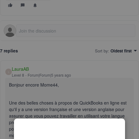
7 replies
Sort by
:
Oldest first
LauraAB
L
Level 8
Forum|Forum|5 years ago
Bonjour encore Mome44,
Une des belles choses à propos de QuickBooks en ligne est
qu'il y a une version française et une version anglaise pour
assurer que vous pouvez travailler en utilisant votre langue
préférée. Il me semble que vous avez un compte configuré
pour le français, mais une fois que vous activez la Paie, le
module est en anglais. Je peux expliquer la raison.