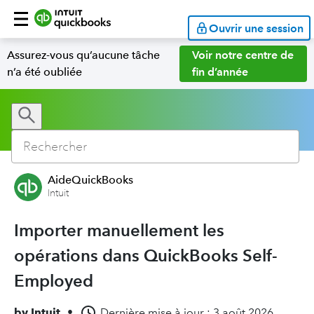
Ouvrir une session
Assurez-vous qu’aucune tâche
Voir notre centre de
n’a été oubliée
fin d’année
AideQuickBooks
Intuit
Importer manuellement les
opérations dans QuickBooks Self-
Employed
by
Intuit
•
Dernière mise à jour : 3 août 2026