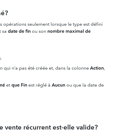
mé?
opérations seulement lorsque le type est défini
t sa
date de fin
ou son
nombre maximal de
s
.
 qui n’a pas été créée et, dans la colonne
Action
,
mé
et
que Fin
est réglé à
Aucun
ou que la date de
e vente récurrent est-elle valide?