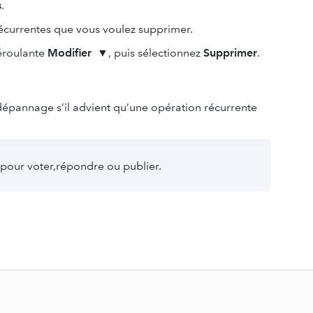
s
.
récurrentes que vous voulez supprimer.
déroulante
Modifier
▼, puis sélectionnez
Supprimer
.
dépannage s’il advient qu’une opération récurrente
pour voter,répondre ou publier.