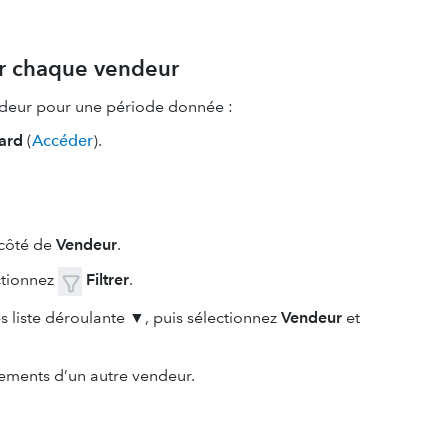
our chaque vendeur
endeur pour une période donnée :
ard
(
Accéder
).
 côté de
Vendeur
.
ectionnez
Filtrer
.
s liste déroulante
▼, puis sélectionnez
Vendeur
et
rements d’un autre vendeur.