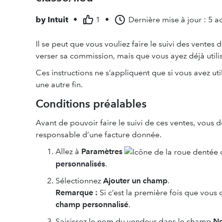
by
Intuit
•
1
•
Dernière mise à jour : 5 a
Il se peut que vous vouliez faire le suivi des ventes
verser sa commission, mais que vous ayez déjà utilisé 
Ces instructions ne s’appliquent que si vous avez uti
une autre fin.
Conditions préalables
Avant de pouvoir faire le suivi de ces ventes, vou
responsable d’une facture donnée.
Allez à
Paramètres
personnalisés
.
Sélectionnez
Ajouter un champ
.
Remarque :
Si c’est la première fois que vous
champ personnalisé
.
Saisissez le nom du vendeur dans le champ
N