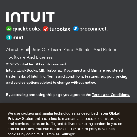
About Intuit
Join Our Team
Press
Affiliates And Partners
Software And Licenses
© 2026 Intuit Inc. All rights reserved
Intuit, QuickBooks, QB, TurboTax, Proconnect and Mint are registered
trademarks of Intuit Inc. Terms and conditions, features, support, pricing,
and service options subject to change without notice.
By accessing and using this page you agree to the
Terms and Conditions.
Manage cookies
About cookies
|
We use cookies and similar technologies as described in our
Global
Legal
Privacy Statement
Privacy
, including to maintain and operate our websites
Security
and services, measure traffic, and deliver marketing content to you on
and off our sites. You can decline our use of third party advertising
cookies by going to "Customize Settings".